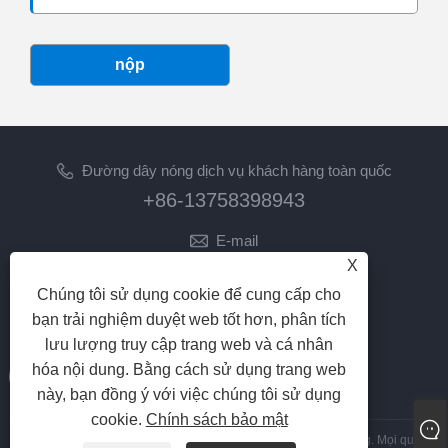
nộp
Đường dây nóng dịch vụ khách hàng toàn quốc
+86-13758398943
E-mail
X
lilyz@junmetal.com
junmetal.hardware.ltd@gmail.com
Chúng tôi sử dụng cookie để cung cấp cho
bạn trải nghiệm duyệt web tốt hơn, phân tích
THEO CHÚNG TÔI
lưu lượng truy cập trang web và cá nhân
hóa nội dung. Bằng cách sử dụng trang web
này, bạn đồng ý với việc chúng tôi sử dụng
cookie.
Chính sách bảo mật
Bản quyền © 2023 Công ty TNHH Công nghệ Junmetal Gia Hưng. Mọi quyền