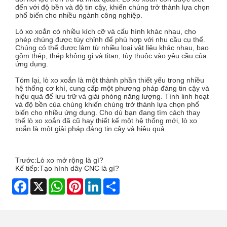
đến với độ bền và độ tin cậy, khiến chúng trở thành lựa chọn
phổ biến cho nhiều ngành công nghiệp.
Lò xo xoắn có nhiều kích cỡ và cấu hình khác nhau, cho
phép chúng được tùy chỉnh để phù hợp với nhu cầu cụ thể.
Chúng có thể được làm từ nhiều loại vật liệu khác nhau, bao
gồm thép, thép không gỉ và titan, tùy thuộc vào yêu cầu của
ứng dụng.
Tóm lại, lò xo xoắn là một thành phần thiết yếu trong nhiều
hệ thống cơ khí, cung cấp một phương pháp đáng tin cậy và
hiệu quả để lưu trữ và giải phóng năng lượng. Tính linh hoạt
và độ bền của chúng khiến chúng trở thành lựa chọn phổ
biến cho nhiều ứng dụng. Cho dù bạn đang tìm cách thay
thế lò xo xoắn đã cũ hay thiết kế một hệ thống mới, lò xo
xoắn là một giải pháp đáng tin cậy và hiệu quả.
Trước:
Lò xo mở rộng là gì?
Kế tiếp:
Tạo hình dây CNC là gì?
Facebook
X
WhatsApp
Pinterest
LinkedIn
Share