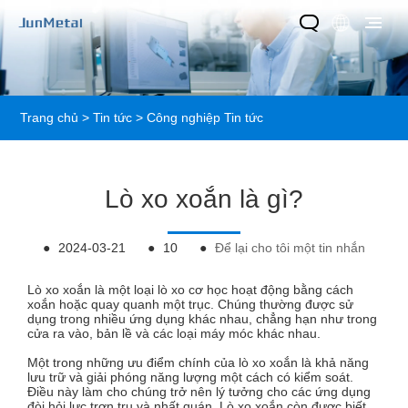
Trang chủ
>
Tin tức
>
Công nghiệp Tin tức
Lò xo xoắn là gì?
●
2024-03-21
●
10
●
Để lại cho tôi một tin nhắn
Lò xo xoắn là một loại lò xo cơ học hoạt động bằng cách
xoắn hoặc quay quanh một trục. Chúng thường được sử
dụng trong nhiều ứng dụng khác nhau, chẳng hạn như trong
cửa ra vào, bản lề và các loại máy móc khác nhau.
Một trong những ưu điểm chính của lò xo xoắn là khả năng
lưu trữ và giải phóng năng lượng một cách có kiểm soát.
Điều này làm cho chúng trở nên lý tưởng cho các ứng dụng
đòi hỏi lực trơn tru và nhất quán. Lò xo xoắn còn được biết