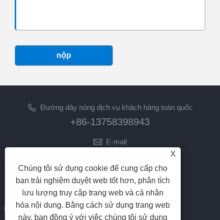
nộp
Đường dây nóng dịch vụ khách hàng toàn quốc
+86-13758398943
E-mail
X
lilyz@junmetal.com
junmetal.hardware.ltd@gmail.com
Chúng tôi sử dụng cookie để cung cấp cho
bạn trải nghiệm duyệt web tốt hơn, phân tích
THEO CHÚNG TÔI
lưu lượng truy cập trang web và cá nhân
hóa nội dung. Bằng cách sử dụng trang web
này, bạn đồng ý với việc chúng tôi sử dụng