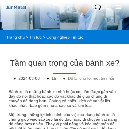
Trang chủ
>
Tin tức
>
Công nghiệp Tin tức
Tầm quan trọng của bánh xe?
●
2024-03-08
●
15
●
Để lại cho tôi một tin nhắn
Bánh xe là những bánh xe nhỏ hoặc con lăn được gắn vào
đáy đồ nội thất hoặc các đồ vật khác để giúp chúng di
chuyển dễ dàng hơn. Chúng có nhiều kích cỡ và vật liệu
khác nhau, bao gồm nhựa, cao su và kim loại.
Một trong những lợi ích chính của việc sử dụng bánh xe là
chúng giúp việc sắp xếp lại đồ đạc hoặc di chuyển vật nặng
dễ dàng hơn nhiều. Thay vì phải nâng và kéo một món đồ
nội thất khắp phòng, bạn chỉ cần đẩy nó một cách dễ dàng.