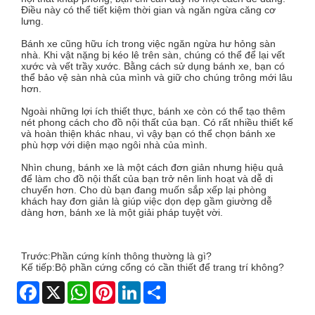
Điều này có thể tiết kiệm thời gian và ngăn ngừa căng cơ
lưng.
Bánh xe cũng hữu ích trong việc ngăn ngừa hư hỏng sàn
nhà. Khi vật nặng bị kéo lê trên sàn, chúng có thể để lại vết
xước và vết trầy xước. Bằng cách sử dụng bánh xe, bạn có
thể bảo vệ sàn nhà của mình và giữ cho chúng trông mới lâu
hơn.
Ngoài những lợi ích thiết thực, bánh xe còn có thể tạo thêm
nét phong cách cho đồ nội thất của bạn. Có rất nhiều thiết kế
và hoàn thiện khác nhau, vì vậy bạn có thể chọn bánh xe
phù hợp với diện mạo ngôi nhà của mình.
Nhìn chung, bánh xe là một cách đơn giản nhưng hiệu quả
để làm cho đồ nội thất của bạn trở nên linh hoạt và dễ di
chuyển hơn. Cho dù bạn đang muốn sắp xếp lại phòng
khách hay đơn giản là giúp việc dọn dẹp gầm giường dễ
dàng hơn, bánh xe là một giải pháp tuyệt vời.
Trước:
Phần cứng kính thông thường là gì?
Kế tiếp:
Bộ phần cứng cổng có cần thiết để trang trí không?
Facebook
X
WhatsApp
Pinterest
LinkedIn
Share