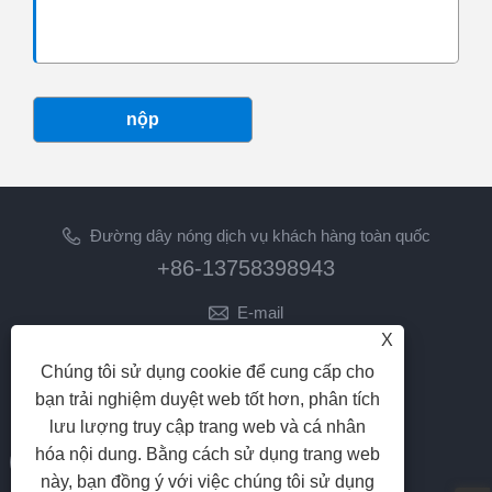
nộp
Đường dây nóng dịch vụ khách hàng toàn quốc
+86-13758398943
E-mail
X
lilyz@junmetal.com
junmetal.hardware.ltd@gmail.com
Chúng tôi sử dụng cookie để cung cấp cho
bạn trải nghiệm duyệt web tốt hơn, phân tích
THEO CHÚNG TÔI
lưu lượng truy cập trang web và cá nhân
hóa nội dung. Bằng cách sử dụng trang web
này, bạn đồng ý với việc chúng tôi sử dụng