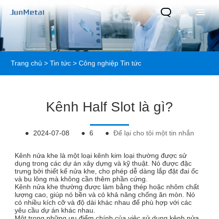
Trang chủ
>
Tin tức
>
Công nghiệp Tin tức
Kênh Half Slot là gì?
●
2024-07-08
●
6
●
Để lại cho tôi một tin nhắn
Kênh nửa khe là một loại kênh kim loại thường được sử
dụng trong các dự án xây dựng và kỹ thuật. Nó được đặc
trưng bởi thiết kế nửa khe, cho phép dễ dàng lắp đặt đai ốc
và bu lông mà không cần thêm phần cứng.
Kênh nửa khe thường được làm bằng thép hoặc nhôm chất
lượng cao, giúp nó bền và có khả năng chống ăn mòn. Nó
có nhiều kích cỡ và độ dài khác nhau để phù hợp với các
yêu cầu dự án khác nhau.
Một trong những ưu điểm chính của việc sử dụng kênh nửa